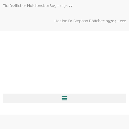
Inhalt
Tierärztlicher Notdienst: 01805 – 1234 77
springen
Hotline Dr. Stephan Böttcher: 05704 – 222