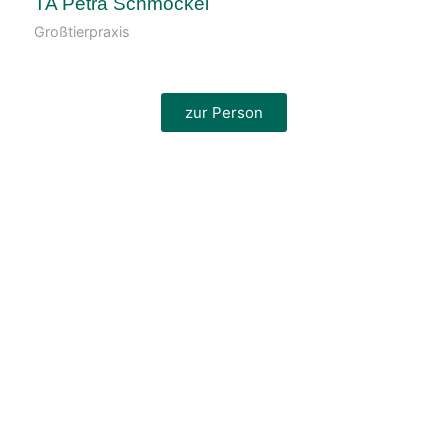
TA Petra Schmöckel
Großtierpraxis
zur Person