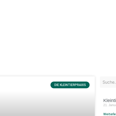
Die Gesundheit ihres Tieres liegt uns am Herze
Dr. Michaela Böttcher
DIE KLEINTIERPRAXIS
Kleint
21. Jan
Weiterle