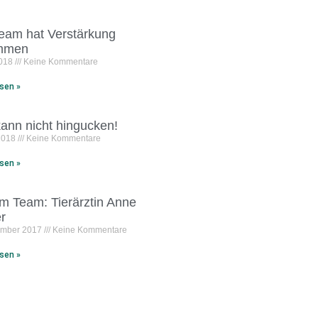
eam hat Verstärkung
mmen
2018
Keine Kommentare
sen »
kann nicht hingucken!
 2018
Keine Kommentare
sen »
m Team: Tierärztin Anne
r
ember 2017
Keine Kommentare
sen »