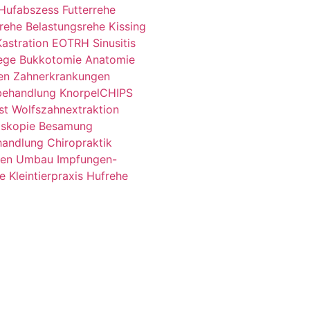
Hufabszess
Futterrehe
rehe
Belastungsrehe
Kissing
Kastration
EOTRH
Sinusitis
ege
Bukkotomie
Anatomie
en
Zahnerkrankungen
behandlung
KnorpelCHIPS
st
Wolfszahnextraktion
skopie
Besamung
handlung
Chiropraktik
gen
Umbau
Impfungen-
re
Kleintierpraxis
Hufrehe