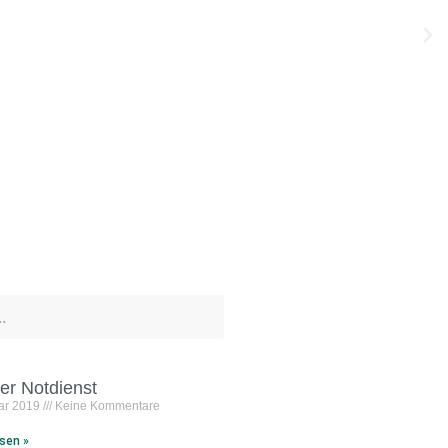
n
ier Notdienst
uar 2019
Keine Kommentare
sen »