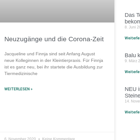
Das T
beko
8. Juni 
Neuzugänge und die Corona-Zeit
Weiterle
Jacqueline und Finnja sind seit Anfang August
Balu 
neue Kolleginnen in der Kleintierpraxis. Für Finnja
9. März
ist es ganz neu, bei ihr startete die Ausbildung zur
Weiterle
Tiermedizinische
NEU i
WEITERLESEN »
Steine
14. Nov
Weiterle
6. November 2020
Keine Kommentare