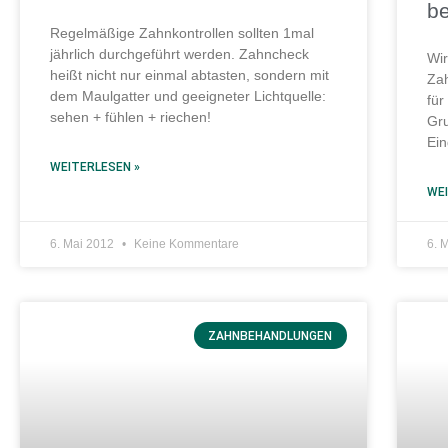
be
Regelmäßige Zahnkontrollen sollten 1mal
jährlich durchgeführt werden. Zahncheck
Wir
heißt nicht nur einmal abtasten, sondern mit
Zah
dem Maulgatter und geeigneter Lichtquelle:
für
sehen + fühlen + riechen!
Gru
Ein
WEITERLESEN »
WEI
6. Mai 2012
Keine Kommentare
6. 
ZAHNBEHANDLUNGEN