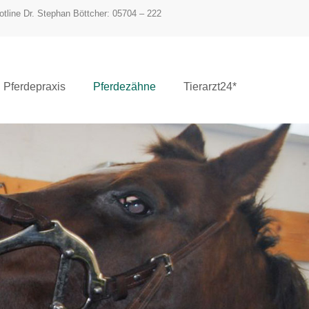
otline Dr. Stephan Böttcher: 05704 – 222
Pferdepraxis
Pferdezähne
Tierarzt24*