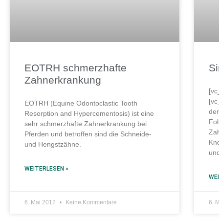
EOTRH schmerzhafte
Si
Zahnerkrankung
[vc
[vc
EOTRH (Equine Odontoclastic Tooth
der
Resorption and Hypercementosis) ist eine
Fol
sehr schmerzhafte Zahnerkrankung bei
Zah
Pferden und betroffen sind die Schneide-
Kn
und Hengstzähne.
un
WEITERLESEN »
WEI
6. Mai 2012
Keine Kommentare
6. 