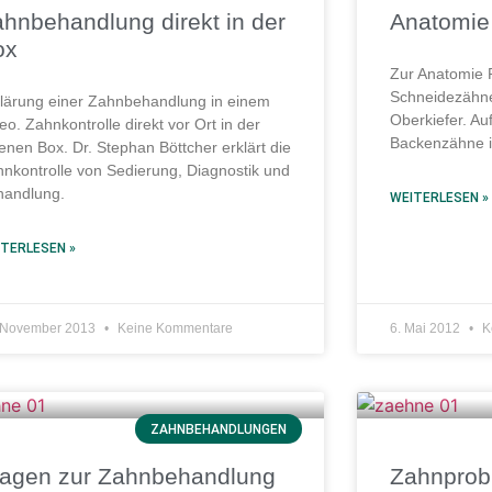
hnbehandlung direkt in der
Anatomie
ox
Zur Anatomie 
Schneidezähne
lärung einer Zahnbehandlung in einem
Oberkiefer. Auf
eo. Zahnkontrolle direkt vor Ort in der
Backenzähne i
enen Box. Dr. Stephan Böttcher erklärt die
nkontrolle von Sedierung, Diagnostik und
handlung.
WEITERLESEN »
TERLESEN »
 November 2013
Keine Kommentare
6. Mai 2012
K
ZAHNBEHANDLUNGEN
ragen zur Zahnbehandlung
Zahnprob