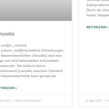
Zahnprobleme
Durch die Ums
harten Steppe
WEITERLESEN »
nusitis
_row][vc_column]
_column_text]Entzündliche Erkrankungen
 Nasennebenhöhlen (Sinusitis) sind eine
ge von nicht behandelten entzündeten
nwurzeln. Die äußerst dünne
ochenwand (Lamelle) zwischen Zahnfach
d Nasennebenhöhle kann gerade bei
TERLESEN »
Mai 2012
Keine Kommentare
6. Mai 2012
K