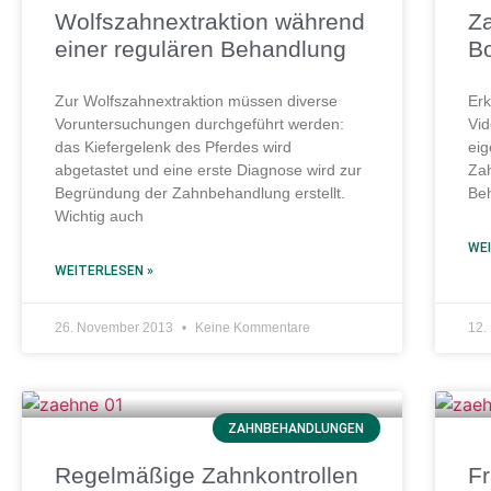
Wolfszahnextraktion während
Za
einer regulären Behandlung
B
Zur Wolfszahnextraktion müssen diverse
Erk
Voruntersuchungen durchgeführt werden:
Vid
das Kiefergelenk des Pferdes wird
eig
abgetastet und eine erste Diagnose wird zur
Zah
Begründung der Zahnbehandlung erstellt.
Be
Wichtig auch
WEI
WEITERLESEN »
26. November 2013
Keine Kommentare
12.
ZAHNBEHANDLUNGEN
Regelmäßige Zahnkontrollen
F