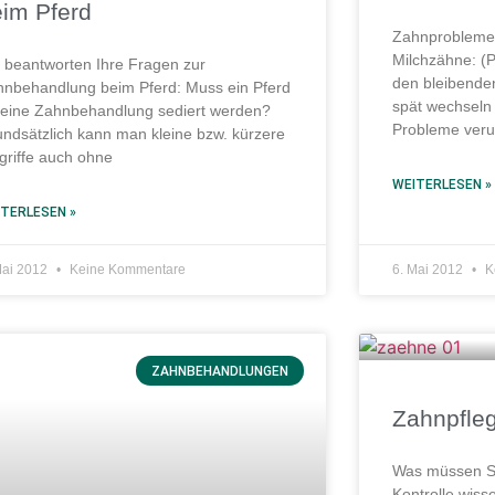
im Pferd
Zahnprobleme 
Milchzähne: (
 beantworten Ihre Fragen zur
den bleibende
nbehandlung beim Pferd: Muss ein Pferd
spät wechseln
 eine Zahnbehandlung sediert werden?
Probleme veru
ndsätzlich kann man kleine bzw. kürzere
griffe auch ohne
WEITERLESEN »
TERLESEN »
Mai 2012
Keine Kommentare
6. Mai 2012
K
ZAHNBEHANDLUNGEN
Zahnpfleg
Was müssen Si
Kontrolle wis