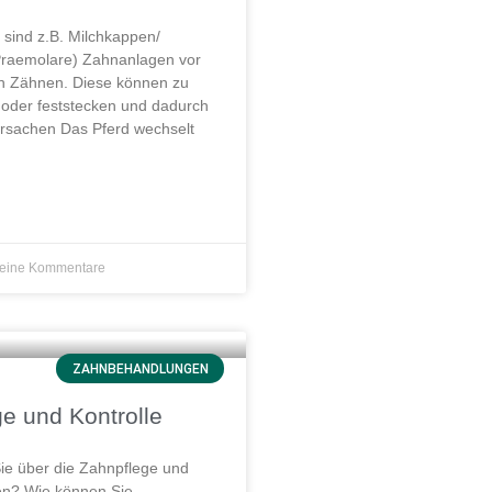
sind z.B. Milchkappen/
Praemolare) Zahnanlagen vor
n Zähnen. Diese können zu
 oder feststecken und dadurch
rsachen Das Pferd wechselt
eine Kommentare
ZAHNBEHANDLUNGEN
e und Kontrolle
e über die Zahnpflege und
sen? Wie können Sie