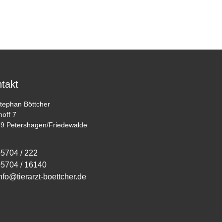
takt
Stephan Böttcher
hoff 7
9 Petershagen/Friedewalde
5704 / 222
5704 / 16140
nfo@tierarzt-boettcher.de