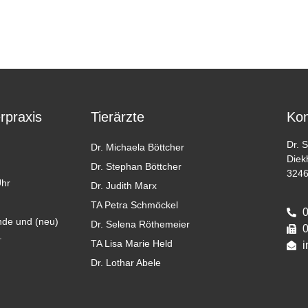
erpraxis
Tierärzte
Kon
Dr. 
Dr. Michaela Böttcher
Diek
Dr. Stephan Böttcher
3246
Uhr
Dr. Judith Marx
TA Petra Schmöckel
0
de und (neu)
Dr. Selena Röthemeier
0
.
TA Lisa Marie Held
i
Dr. Lothar Abele