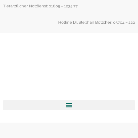
Inhalt
Tierärztlicher Notdienst: 01805 – 1234 77
springen
Hotline Dr. Stephan Böttcher: 05704 – 222