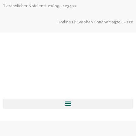
Inhalt
Tierärztlicher Notdienst: 01805 – 1234 77
springen
Hotline Dr. Stephan Böttcher: 05704 – 222