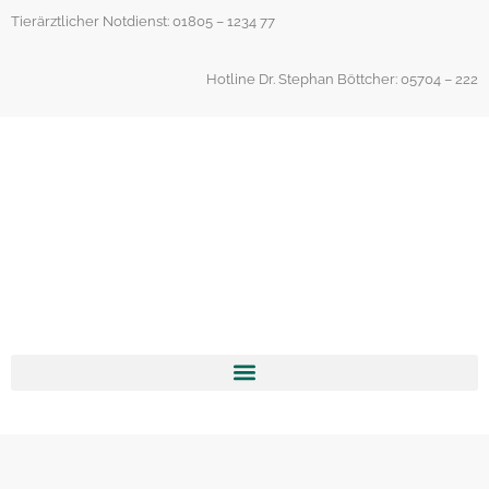
Inhalt
Tierärztlicher Notdienst: 01805 – 1234 77
springen
Hotline Dr. Stephan Böttcher: 05704 – 222