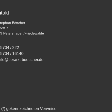
takt
Stephan Böttcher
hoff 7
9 Petershagen/Friedewalde
5704 / 222
5704 / 16140
nfo@tierarzt-boettcher.de
n (*) gekennzeichneten Verweise