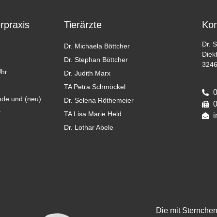
erpraxis
Tierärzte
Kon
Dr. 
Dr. Michaela Böttcher
Diek
Dr. Stephan Böttcher
3246
Uhr
Dr. Judith Marx
TA Petra Schmöckel
0
de und (neu)
Dr. Selena Röthemeier
0
.
TA Lisa Marie Held
i
Dr. Lothar Abele
Die mit Sternche