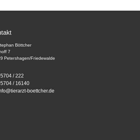
takt
Stephan Böttcher
hoff 7
9 Petershagen/Friedewalde
5704 / 222
5704 / 16140
nfo@tierarzt-boettcher.de