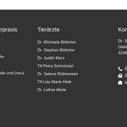
erpraxis
Tierärzte
Kon
Dr. 
Dr. Michaela Böttcher
Diek
Dr. Stephan Böttcher
3246
Uhr
Dr. Judith Marx
TA Petra Schmöckel
0
de und (neu)
Dr. Selena Röthemeier
0
.
TA Lisa Marie Held
i
Dr. Lothar Abele